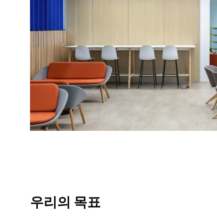
우리의 목표