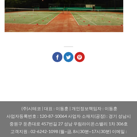
(주)시테코 | 대표 : 이동훈 | 개인정보책임자 : 이동훈
사업자등록번호 : 120-87-10064 사업자 소재지(공장) : 경기 성남시
중원구 둔촌대로 457번길 27 성남 우림라이온스밸리 1차 306호
고객지원 : 02-6242-1098 (월~금, 8시30분~17시30분) 이메일 :